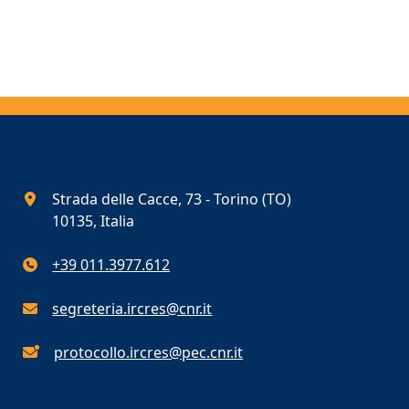
Strada delle Cacce, 73 - Torino (TO)
10135, Italia
+39 011.3977.612
segreteria.ircres@cnr.it
protocollo.ircres@pec.cnr.it