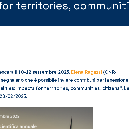
for territories, communiti
escara il
10-12 settembre 2025
.
Elena Ragazzi
(CNR-
egnalano che è possibile inviare contributi per la session
ities: impacts for territories, communities, citizens
“. L
l 28/02/2025.