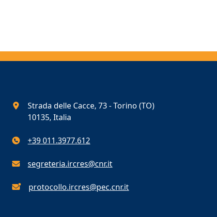
Strada delle Cacce, 73 - Torino (TO)
10135, Italia
+39 011.3977.612
segreteria.ircres@cnr.it
protocollo.ircres@pec.cnr.it