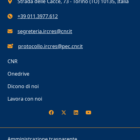
Strada delle Cacce, 73 - Torino (TO) 10135, Italia
+39 011.3977.612
segreteria.ircres@cnr.it
protocollo.ircres@pec.cnr.it
CNR
Onedrive
Dicono di noi
Lavora con noi
Amministrazione trasparente