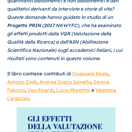
quantitativi bibliometrici e non bibliometrici e dati
qualitativi derivanti da interviste e storie di vita?
Queste domande hanno guidato lo studio di un
Progetto PRIN
(
2017
NKWYFC), che ha esaminato
gli effetti prodotti dalla VQR (Valutazione della
Qualità della Ricerca) e dall’ASN (Abilitazione
Scientifica Nazionale) sugli accademici italiani, i cui
risultati sono contenuti in questo volume.
Il libro contiene contributi di
Emanuela Reale
,
Antonio Zinilli
,
Andrea Orazio Spinello
,
Serena
Fabrizio
,
Ugo Finardi
,
Lucio Morettini
e
Valentina
Carazzolo
.