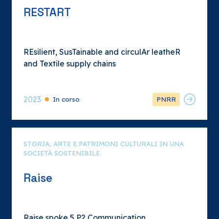
RESTART
REsilient, SusTainable and circulAr leatheR
and Textile supply chains
2023
In corso
PNRR
STORIA, ARTE E PATRIMONI CULTURALI IN UNA
SOCIETÀ SOSTENIBILE
Raise
Raise spoke 5 P2 Communication