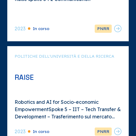
2023
In corso
PNRR
POLITICHE DELL'UNIVERSITÀ E DELLA RICERCA
RAISE
Robotics and AI for Socio-economic
EmpowermentSpoke 5 – IIT – Tech Transfer &
Development – Trasferimento sul mercato
delle conoscenze generate dall’ecosistema
con conseguente impatto sul tessuto
2023
In corso
PNRR