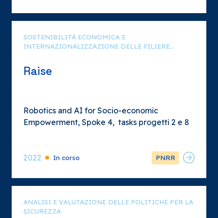
economico, sociale e tecnologico a livello
locale, nazionale e internazionale.
SOSTENIBILITÀ ECONOMICA E
INTERNAZIONALIZZAZIONE DELLE FILIERE
PRODUTTIVE
Raise
Robotics and AI for Socio-economic
Empowerment, Spoke 4, tasks progetti 2 e 8
2022
In corso
PNRR
ANALISI E VALUTAZIONE DELLE POLITICHE PER LA
SICUREZZA