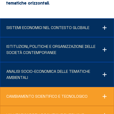
tematiche orizzontali
.
SISTEMI ECONOMICI NEL CONTESTO GLOBALE
Crescita sostenibile dei territori
ISTITUZIONI, POLITICHE E ORGANIZZAZIONE DELLE
SOCIETÀ CONTEMPORANEE
Sostenibilità economica e internazionalizzazione
delle filiere produttive
Innovazione e sostenibilità sociale nel lavoro, nella
ANALISI SOCIO-ECONOMICA DELLE TEMATICHE
salute e nelle organizzazioni
AMBIENTALI
Politiche dell'università e della ricerca
Decarbonizzazione, green economy ed economia
CAMBIAMENTO SCIENTIFICO E TECNOLOGICO
circolare