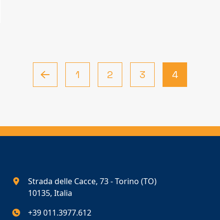
1
2
3
4
Strada delle Cacce, 73 - Torino (TO)
10135, Italia
+39 011.3977.612