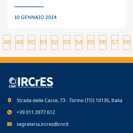
10 GENNAIO 2024
48
49
50
51
52
53
54
55
56
57
58
Strada delle Cacce, 73 - Torino (TO) 10135, Italia
+39 011.3977.612
segreteria.ircres@cnr.it