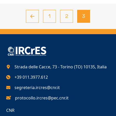
1
2
3
Strada delle Cacce, 73 - Torino (TO) 10135, Italia
+39 011.3977.612
segreteria.ircres@cnr.it
protocollo.ircres@pec.cnr.it
CNR