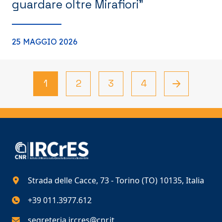
guardare oltre Mirafiori”
25 MAGGIO 2026
1
2
3
4
Strada delle Cacce, 73 - Torino (TO) 10135, Italia
+39 011.3977.612
segreteria.ircres@cnr.it