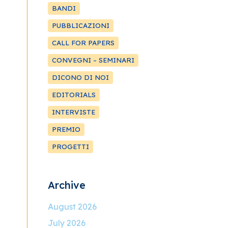
BANDI
PUBBLICAZIONI
CALL FOR PAPERS
CONVEGNI – SEMINARI
DICONO DI NOI
EDITORIALS
INTERVISTE
PREMIO
PROGETTI
Archive
August 2026
July 2026