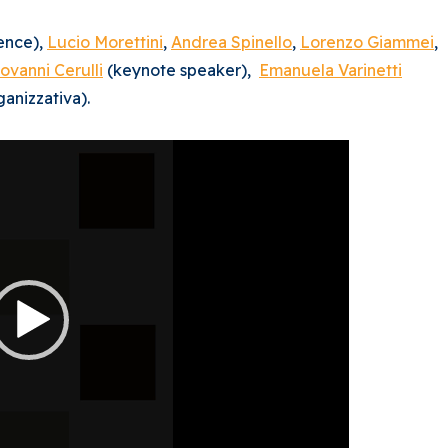
rence),
Lucio Morettini
,
Andrea Spinello
,
Lorenzo Giammei
,
ovanni Cerulli
(keynote speaker)
,
Emanuela Varinetti
anizzativa).