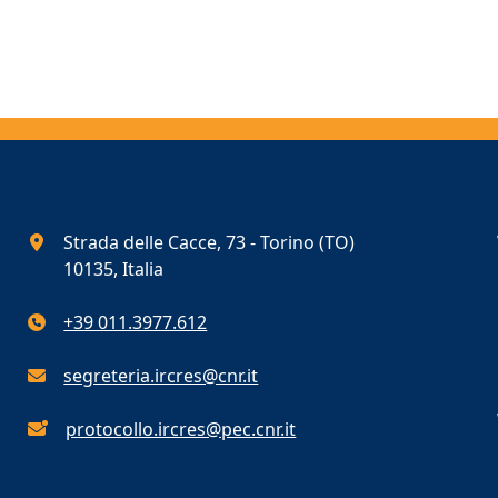
Strada delle Cacce, 73 - Torino (TO)
10135, Italia
+39 011.3977.612
segreteria.ircres@cnr.it
protocollo.ircres@pec.cnr.it