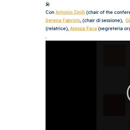
Con
Antonio Zinilli
(chair of the confe
Serena Fabrizio
, (chair di sessione),
Gi
(relatrice),
Alessia Fava
(segreteria org
.
Video
Player