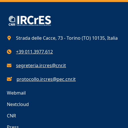
Strada delle Cacce, 73 - Torino (TO) 10135, Italia
+39 011.3977.612
segreteria.ircres@cnr.it
protocollo.ircres@pec.cnr.it
Webmail
Nextcloud
CNR
Press