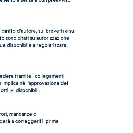
i momento e senza alcun preavviso.
 diritto d’autore, sui brevetti e su
ito sono citati su autorizzazione
que disponibile a regolarizzare,
cedere tramite i collegamenti
on implica né l’approvazione dei
ti ivi disponibili.
rori, mancanze o
erà a correggerli il prima