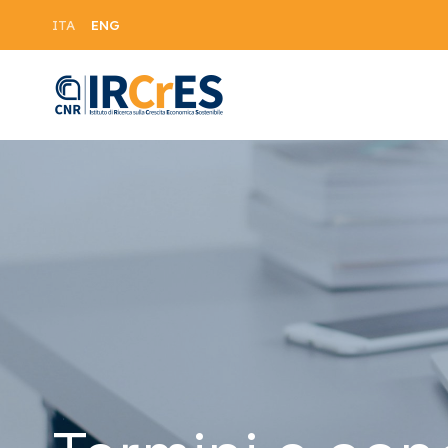
ENG
ITA