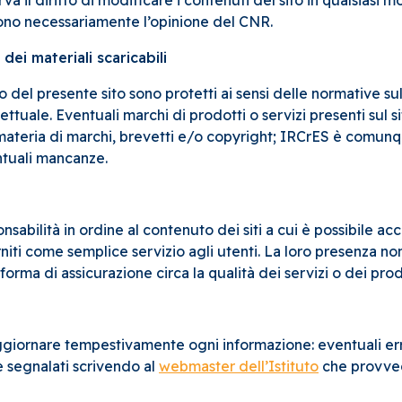
rva il diritto di modificare i contenuti del sito in qualsias
ttono necessariamente l’opinione del CNR.
dei materiali scaricabili
no del presente sito sono protetti ai sensi delle normative sul
lettuale. Eventuali marchi di prodotti o servizi presenti sul s
 in materia di marchi, brevetti e/o copyright; IRCrES è comun
ntuali mancanze.
abilità in ordine al contenuto dei siti a cui è possibile ac
forniti come semplice servizio agli utenti. La loro presenza n
orma di assicurazione circa la qualità dei servizi o dei prodot
ggiornare tempestivamente ogni informazione: eventuali er
 segnalati scrivendo al
webmaster dell’Istituto
che provved