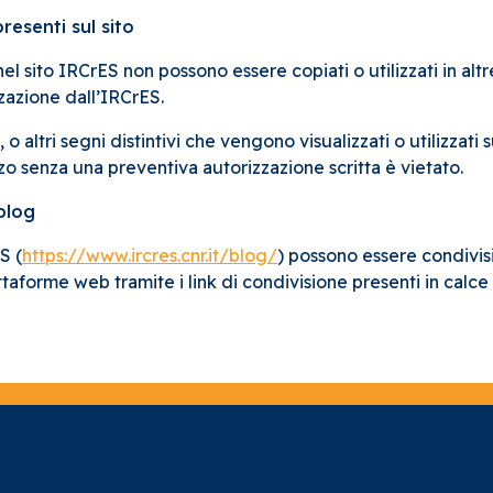
presenti sul sito
nel sito IRCrES non possono essere copiati o utilizzati in alt
zazione dall’IRCrES.
a, o altri segni distintivi che vengono visualizzati o utilizzat
izzo senza una preventiva autorizzazione scritta è vietato.
 blog
S (
https://www.ircres.cnr.it/blog/
) possono essere condivisi
attaforme web tramite i link di condivisione presenti in calc